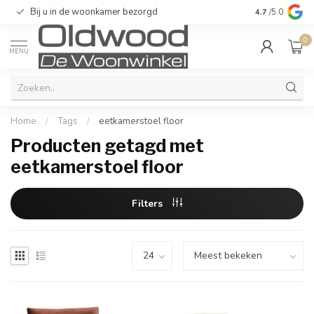
Bij u in de woonkamer bezorgd
Kwaliteit & u
4.7
/5.0
0
MENU
Home
/
Tags
/
eetkamerstoel floor
Producten getagd met
eetkamerstoel floor
Filters