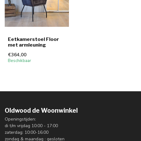
Eetkamerstoel Floor
met armleuning
€364,00
Beschikbaar
Oldwood de Woonwinkel
Openingstijden:
di t/m vrijdag 10:00 - 17:00
zaterdag: 10:00-16:00
zondag & maandag : gesloten