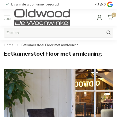
Bij u in de woonkamer bezorgd
Kwaliteit & u
4.7
/5.0
0
MENU
Home
/
Eetkamerstoel Floor met armleuning
Eetkamerstoel Floor met armleuning