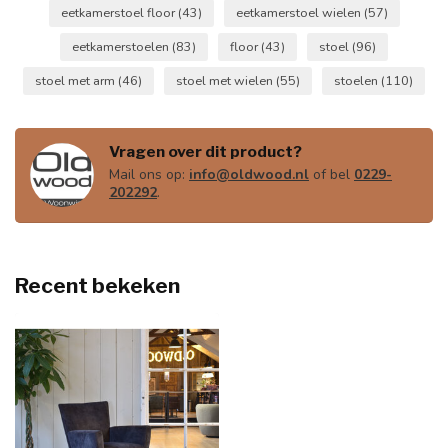
eetkamerstoel floor
(43)
eetkamerstoel wielen
(57)
eetkamerstoelen
(83)
floor
(43)
stoel
(96)
stoel met arm
(46)
stoel met wielen
(55)
stoelen
(110)
Vragen over dit product?
Mail ons op:
info@oldwood.nl
of bel
0229-
202292
.
Recent bekeken