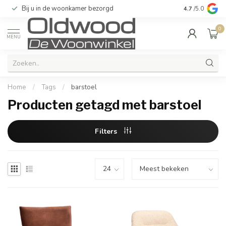
Bij u in de woonkamer bezorgd
Kwaliteit & u
4.7
/5.0
0
MENU
Home
/
Tags
/
barstoel
Producten getagd met barstoel
Filters