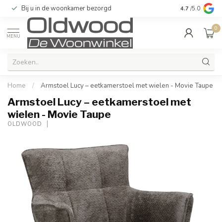
Bij u in de woonkamer bezorgd
Kwaliteit & u
4.7
/5.0
0
MENU
Home
/
Armstoel Lucy – eetkamerstoel met wielen - Movie Taupe
Armstoel Lucy – eetkamerstoel met
wielen - Movie Taupe
OLDWOOD