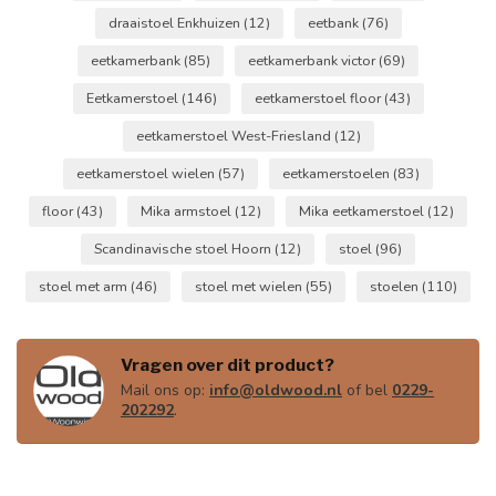
draaistoel Enkhuizen
(12)
eetbank
(76)
eetkamerbank
(85)
eetkamerbank victor
(69)
Eetkamerstoel
(146)
eetkamerstoel floor
(43)
eetkamerstoel West-Friesland
(12)
eetkamerstoel wielen
(57)
eetkamerstoelen
(83)
floor
(43)
Mika armstoel
(12)
Mika eetkamerstoel
(12)
Scandinavische stoel Hoorn
(12)
stoel
(96)
stoel met arm
(46)
stoel met wielen
(55)
stoelen
(110)
Vragen over dit product?
Mail ons op:
info@oldwood.nl
of bel
0229-
202292
.