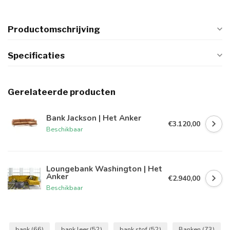
Productomschrijving
Specificaties
Gerelateerde producten
Bank Jackson | Het Anker
€3.120,00
Beschikbaar
Loungebank Washington | Het
Anker
€2.940,00
Beschikbaar
bank
(66)
bank leer
(52)
bank stof
(52)
Banken
(73)