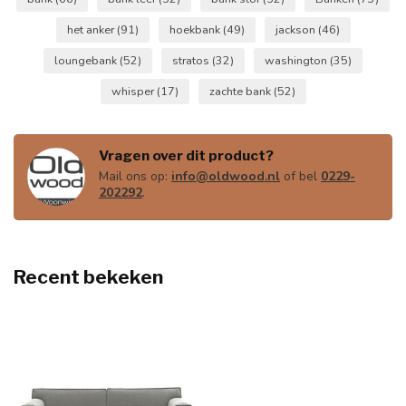
het anker
(91)
hoekbank
(49)
jackson
(46)
loungebank
(52)
stratos
(32)
washington
(35)
whisper
(17)
zachte bank
(52)
Vragen over dit product?
Mail ons op:
info@oldwood.nl
of bel
0229-
202292
.
Recent bekeken