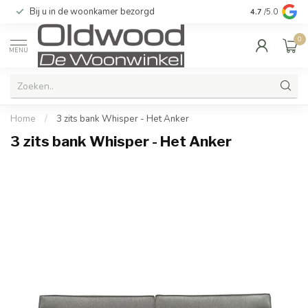
Bij u in de woonkamer bezorgd
Kwaliteit & u
4.7
/5.0
0
MENU
Home
/
3 zits bank Whisper - Het Anker
3 zits bank Whisper - Het Anker