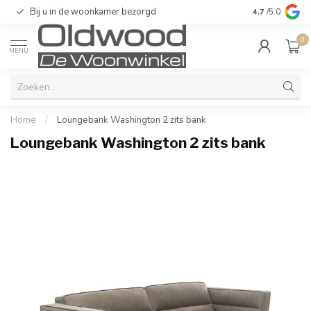
Bij u in de woonkamer bezorgd
Kwaliteit & u
4.7
/5.0
0
MENU
Home
/
Loungebank Washington 2 zits bank
Loungebank Washington 2 zits bank