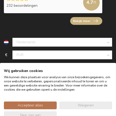
4.7
/5
232 beoordelingen
Bekijk meer
€
Wij gebruiken cookies
We kunnen deze plaatsen voor analyse van onze bezoekersgegevens, om
onze website te verbeteren, gepersonaliseerde inhoud te tonen en om u
een geweldige website-ervaring te bieden. Voor meer informatie over de
cookies die we gebruiken opent u de instellingen.
Accepteer alles
Weigeren
© Copyright 2026 Oldwood de Woonwinkel - Powered by
Nee, pas aan
webshop-service.nl