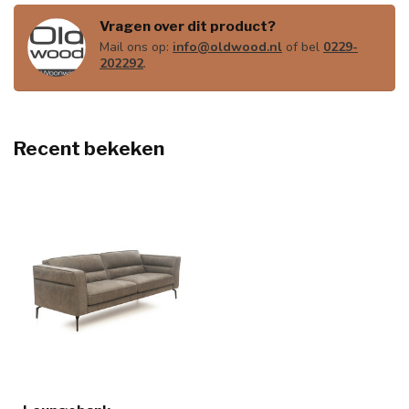
Vragen over dit product?
Mail ons op:
info@oldwood.nl
of bel
0229-
202292
.
Recent bekeken