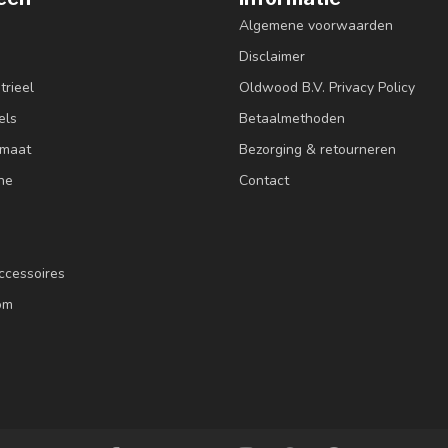
Algemene voorwaarden
Disclaimer
trieel
Oldwood B.V. Privacy Policy
els
Betaalmethoden
 maat
Bezorging & retourneren
ne
Contact
ccessoires
om