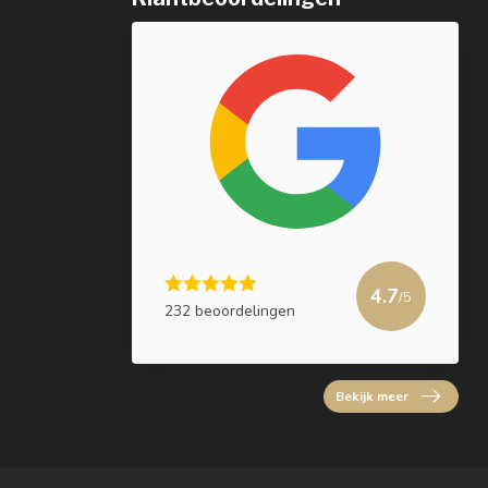
4.7
/5
232 beoordelingen
Bekijk meer