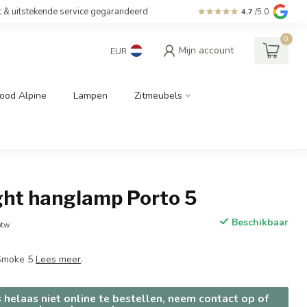
t & uitstekende service gegarandeerd
4.7
/5.0
0
Mijn account
EUR
ood Alpine
Lampen
Zitmeubels
ght hanglamp Porto 5
Beschikbaar
btw
 Smoke 5
Lees meer
.
s helaas niet online te bestellen, neem contact op of