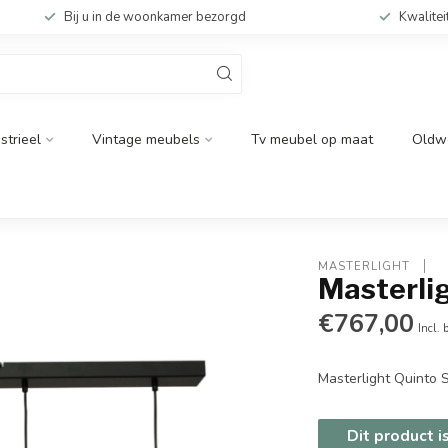
Bij u in de woonkamer bezorgd
Kwalitei
strieel
Vintage meubels
Tv meubel op maat
Oldw
MASTERLIGHT 
Masterli
€767,00
Incl. 
Masterlight Quinto
Dit product i