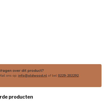
Vragen over dit product?
Mail ons op:
info@oldwood.nl
of bel
0229-202292
.
rde producten