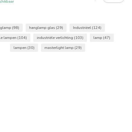
chikbaar
nglamp
(98)
hanglamp glas
(29)
Industriëel
(124)
ële lampen
(104)
industriële verlichting
(103)
lamp
(47)
lampen
(30)
masterlight lamp
(29)