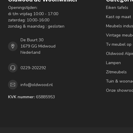
Openingstijden:
Eiken tafels
di t/m vrijdag 10:00 - 17:00
Kast op maat
zaterdag: 10:00-16:00
Meubels indus
zondag & maandag : gesloten
Vintage meub
De Buurt 30
Tv meubel op
1679 GG Midwoud
Nederland
Oldwood Alpi
Lampen
0229-202292
Zitmeubels
Tuin & woona
info@oldwood.nl
Onze showro
KVK nummer:
65885953