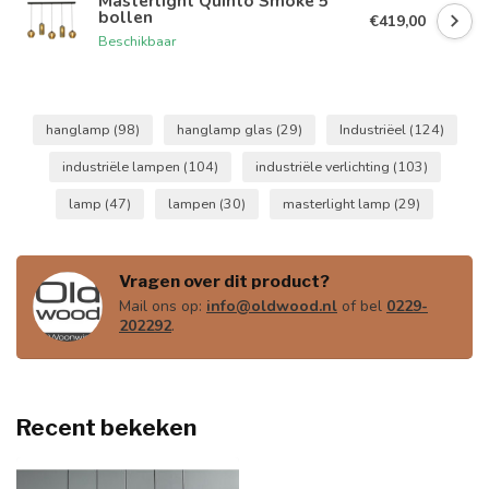
Masterlight Quinto Smoke 5
bollen
€419,00
Beschikbaar
hanglamp
(98)
hanglamp glas
(29)
Industriëel
(124)
industriële lampen
(104)
industriële verlichting
(103)
lamp
(47)
lampen
(30)
masterlight lamp
(29)
Vragen over dit product?
Mail ons op:
info@oldwood.nl
of bel
0229-
202292
.
Recent bekeken