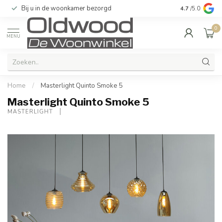
Bij u in de woonkamer bezorgd
Kwaliteit & u
4.7
/5.0
0
MENU
Home
/
Masterlight Quinto Smoke 5
Masterlight Quinto Smoke 5
MASTERLIGHT 