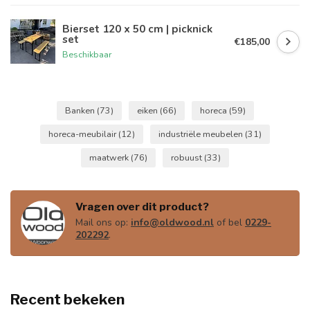
Bierset 120 x 50 cm | picknick
set
€185,00
Beschikbaar
Banken
(73)
eiken
(66)
horeca
(59)
horeca-meubilair
(12)
industriële meubelen
(31)
maatwerk
(76)
robuust
(33)
Vragen over dit product?
Mail ons op:
info@oldwood.nl
of bel
0229-
202292
.
Recent bekeken