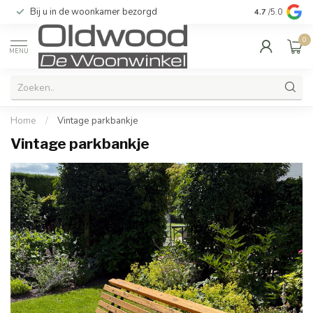
Bij u in de woonkamer bezorgd
Kwaliteit & u
4.7
/5.0
0
MENU
Home
/
Vintage parkbankje
Vintage parkbankje