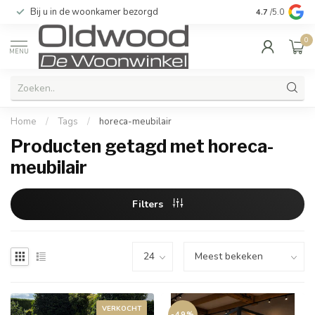
Bij u in de woonkamer bezorgd
Kwaliteit & u
4.7
/5.0
0
MENU
Home
/
Tags
/
horeca-meubilair
Producten getagd met horeca-
meubilair
Filters
VERKOCHT
-49%