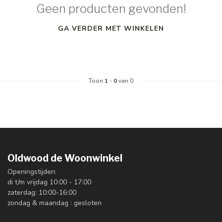
Geen producten gevonden!
GA VERDER MET WINKELEN
Toon
1
-
0
van 0
Oldwood de Woonwinkel
Openingstijden:
di t/m vrijdag 10:00 - 17:00
zaterdag: 10:00-16:00
zondag & maandag : gesloten