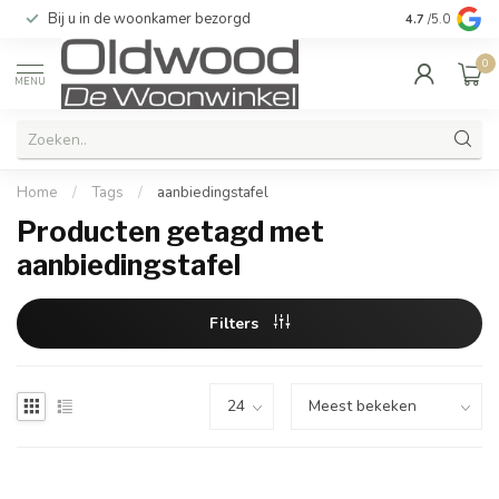
Bij u in de woonkamer bezorgd
Kwaliteit & u
4.7
/5.0
0
MENU
Home
/
Tags
/
aanbiedingstafel
Producten getagd met
aanbiedingstafel
Filters