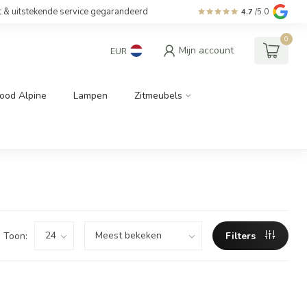
t & uitstekende service gegarandeerd
4.7
/5.0
0
Mijn account
EUR
ood Alpine
Lampen
Zitmeubels
Toon:
Filters