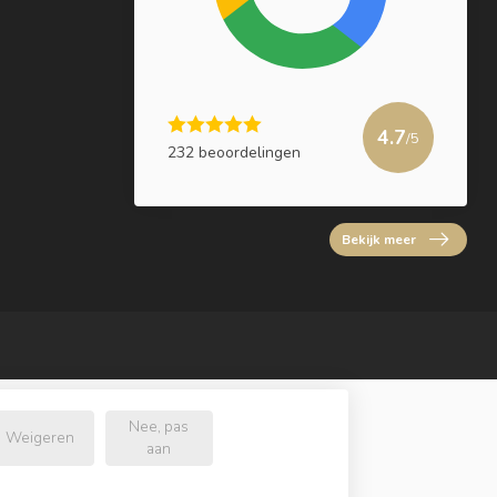
4.7
/5
232 beoordelingen
Bekijk meer
Nee, pas
Weigeren
aan
l