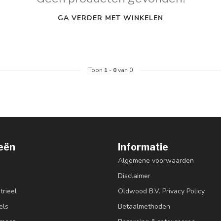
GA VERDER MET WINKELEN
Toon
1
-
0
van 0
eën
Informatie
Algemene voorwaarden
Disclaimer
trieel
Oldwood B.V. Privacy Policy
els
Betaalmethoden