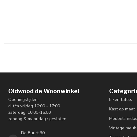
Oldwood de Woonwinkel
Categori
Openingstijden:
Eiken tafels
di t/m vrijdag 10:00 - 17:00
Kast op maat
zaterdag: 10:00-16:00
Meubels indus
zondag & maandag : gesloten
Vintage meub
De Buurt 30