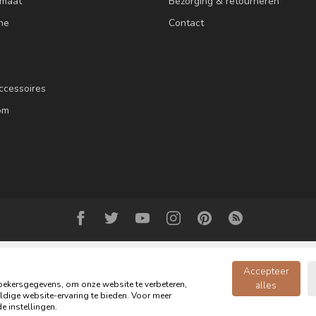
 maat
Bezorging & retourneren
ne
Contact
ccessoires
om
Accepteer
ekersgegevens, om onze website te verbeteren,
alles
dige website-ervaring te bieden. Voor meer
© Copyright 2026 Oldwood de Woonwinkel - Powered by
webshop-service.n
e instellingen.