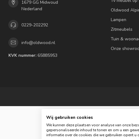
Tv meubel op
1679 GG Midwoud
Nederland
Oldwood Alpi
Lampen
0229-202292
Zitmeubels
Tuin & woona
info@oldwood.nl
Onze showro
KVK nummer:
65885953
Wij gebruiken cookies
We kunnen deze plaatsen voor analyse van onze bezo
gepersonaliseerde inhoud te tonen en om u een gewel
informatie over de cookies die we gebruiken opent u d