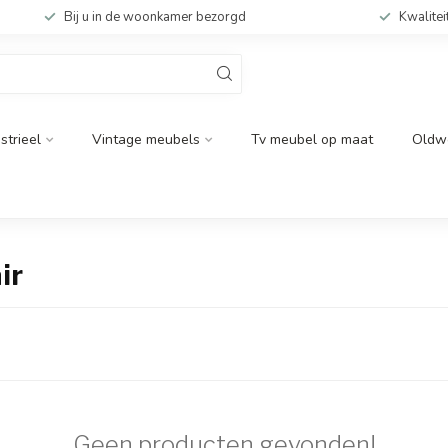
Bij u in de woonkamer bezorgd
Kwalitei
strieel
Vintage meubels
Tv meubel op maat
Oldw
ir
Geen producten gevonden!