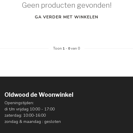
Geen producten gevonden!
GA VERDER MET WINKELEN
Toon
1
-
0
van 0
Oldwood de Woonwinkel
Openingstijden:
di t/m vrijdag 10:00 - 17:00
zaterdag: 10:00-16:00
zondag & maandag : gesloten