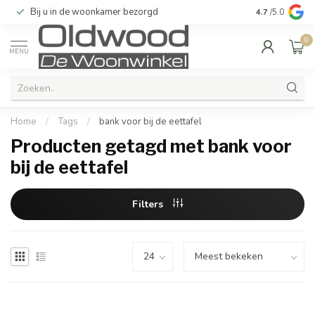
Bij u in de woonkamer bezorgd
Kwaliteit & u
4.7
/5.0
0
MENU
Home
/
Tags
/
bank voor bij de eettafel
Producten getagd met bank voor
bij de eettafel
Filters