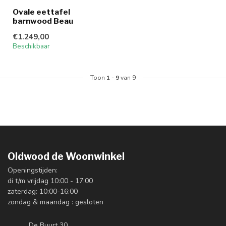
Ovale eettafel
barnwood Beau
€1.249,00
Beschikbaar
Toon
1
-
9
van 9
Oldwood de Woonwinkel
Openingstijden:
di t/m vrijdag 10:00 - 17:00
zaterdag: 10:00-16:00
zondag & maandag : gesloten
De Buurt 30