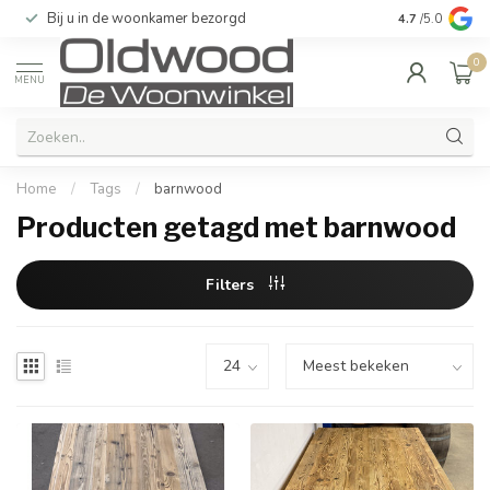
Bij u in de woonkamer bezorgd
Kwaliteit & u
4.7
/5.0
0
MENU
Home
/
Tags
/
barnwood
Producten getagd met barnwood
Filters