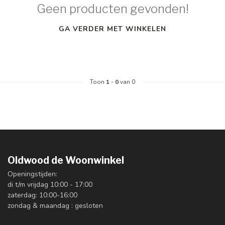
Geen producten gevonden!
GA VERDER MET WINKELEN
Toon
1
-
0
van 0
Oldwood de Woonwinkel
Openingstijden:
di t/m vrijdag 10:00 - 17:00
zaterdag: 10:00-16:00
zondag & maandag : gesloten