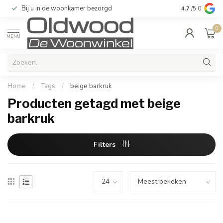
Bij u in de woonkamer bezorgd
Kwaliteit & u
4.7
/5.0
0
MENU
Home
/
Tags
/
beige barkruk
Producten getagd met beige
barkruk
Filters