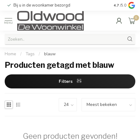
Bij u in de woonkamer bezorgd
Kwaliteit & u
4.7
/5.0
0
MENU
Home
/
Tags
/
blauw
Producten getagd met blauw
Filters
Geen producten gevonden!