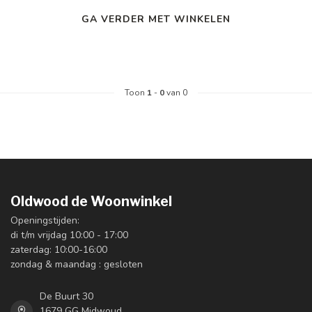
GA VERDER MET WINKELEN
Toon
1
-
0
van 0
Oldwood de Woonwinkel
Openingstijden:
di t/m vrijdag 10:00 - 17:00
zaterdag: 10:00-16:00
zondag & maandag : gesloten
De Buurt 30
1679 GG Midwoud