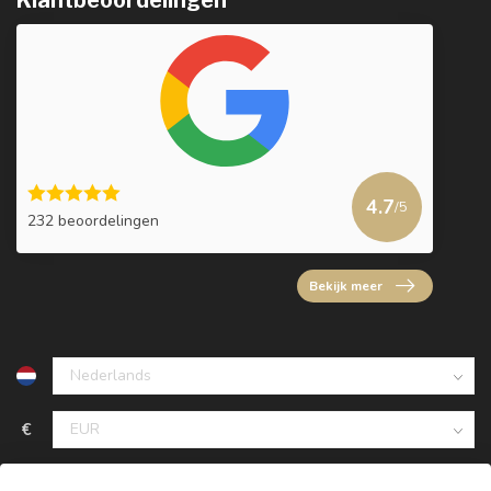
4.7
/5
232 beoordelingen
Bekijk meer
€