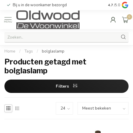
Bij u in de woonkamer bezorgd
Kwaliteit & u
4.7
/5.0
0
MENU
Home
/
Tags
/
bolglaslamp
Producten getagd met
bolglaslamp
Filters