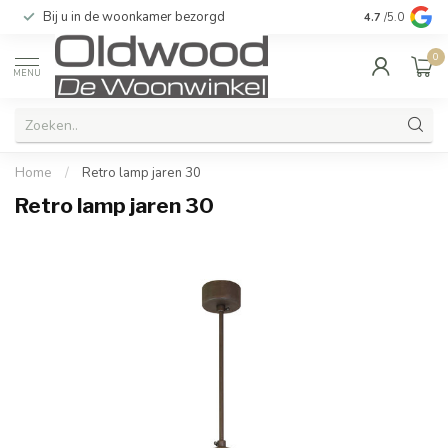
Bij u in de woonkamer bezorgd
Kwaliteit & u
4.7
/5.0
0
MENU
Home
/
Retro lamp jaren 30
Retro lamp jaren 30