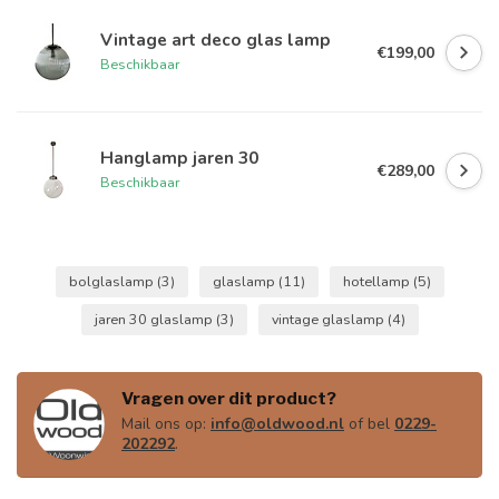
Vintage art deco glas lamp
€199,00
Beschikbaar
Hanglamp jaren 30
€289,00
Beschikbaar
bolglaslamp
(3)
glaslamp
(11)
hotellamp
(5)
jaren 30 glaslamp
(3)
vintage glaslamp
(4)
Vragen over dit product?
Mail ons op:
info@oldwood.nl
of bel
0229-
202292
.