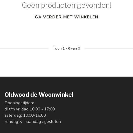
Geen producten gevonden!
GA VERDER MET WINKELEN
Toon
1
-
0
van 0
Oldwood de Woonwinkel
Openingstijden:
di t/m vrijdag 10:00 - 17:00
zaterdag: 10:00-16:00
zondag & maandag : gesloten