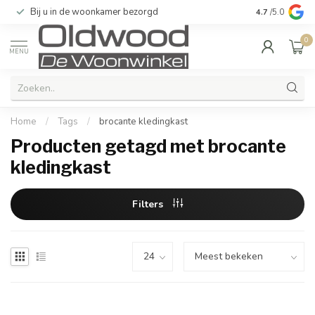
Bij u in de woonkamer bezorgd
Kwaliteit & u
4.7
/5.0
0
MENU
Home
/
Tags
/
brocante kledingkast
Producten getagd met brocante
kledingkast
Filters