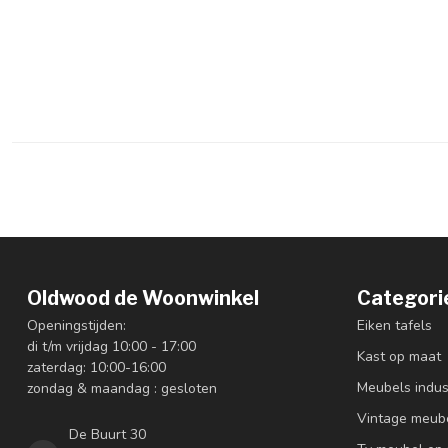
Oldwood de Woonwinkel
Categori
Openingstijden:
Eiken tafels
di t/m vrijdag 10:00 - 17:00
Kast op maat
zaterdag: 10:00-16:00
Meubels indus
zondag & maandag : gesloten
Vintage meub
De Buurt 30