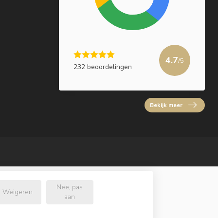
4.7
/5
232 beoordelingen
Bekijk meer
Nee, pas
Weigeren
aan
l