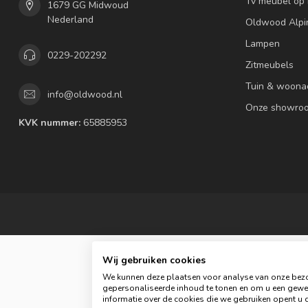
Tv meubel op
1679 GG Midwoud
Nederland
Oldwood Alpi
Lampen
0229-202292
Zitmeubels
Tuin & woona
info@oldwood.nl
Onze showro
KVK nummer:
65885953
Wij gebruiken cookies
We kunnen deze plaatsen voor analyse van onze bezo
gepersonaliseerde inhoud te tonen en om u een gewel
informatie over de cookies die we gebruiken opent u d