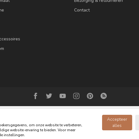
 maat
Bezorging & retourneren
ne
Contact
ccessoires
om
Accepteer
ekersgegevens, om onze website te verbeteren,
alles
dige website-ervaring te bieden. Voor meer
© Copyright 2026 Oldwood de Woonwinkel - Powered by
webshop-service.n
e instellingen.