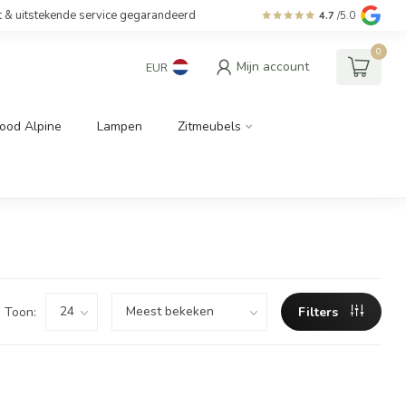
t & uitstekende service gegarandeerd
4.7
/5.0
0
Mijn account
EUR
ood Alpine
Lampen
Zitmeubels
Toon:
Filters