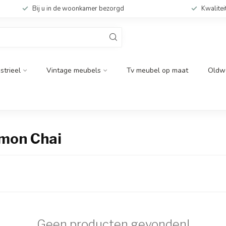
Bij u in de woonkamer bezorgd
Kwalitei
strieel
Vintage meubels
Tv meubel op maat
Oldw
mon Chai
Geen producten gevonden!