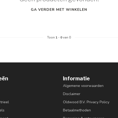
GA VERDER MET WINKELEN
Toon
1
-
0
van 0
eën
Informatie
Algemene voorwaarden
Disclaimer
trieel
Oldwood B.V. Privacy Policy
els
Betaalmethoden