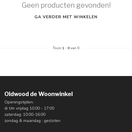
Geen producten gevonden!
GA VERDER MET WINKELEN
Toon
1
-
0
van 0
Oldwood de Woonwinkel
Openingstijden:
di t/m vrijdag 10:00 - 17:00
zaterdag: 10:00-16:00
zondag & maandag : gesloten