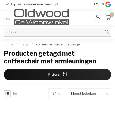
Bij u in de woonkamer bezorgd
Kwaliteit & u
4.7
/5.0
0
MENU
Home
/
Tags
/
coffeechair met armleuningen
Producten getagd met
coffeechair met armleuningen
Filters