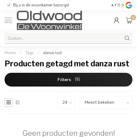
Bij u in de woonkamer bezorgd
Kwaliteit & u
4.7
/5.0
0
MENU
Home
/
Tags
/
danza rust
Producten getagd met danza rust
Filters
Geen producten gevonden!