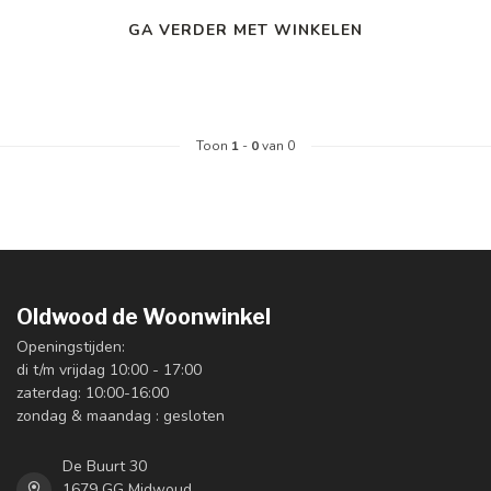
GA VERDER MET WINKELEN
Toon
1
-
0
van 0
Oldwood de Woonwinkel
Openingstijden:
di t/m vrijdag 10:00 - 17:00
zaterdag: 10:00-16:00
zondag & maandag : gesloten
De Buurt 30
1679 GG Midwoud