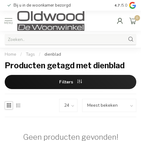
Bij u in de woonkamer bezorgd
Kwaliteit & u
4.7
/5.0
0
MENU
Home
/
Tags
/
dienblad
Producten getagd met dienblad
Filters
Geen producten gevonden!