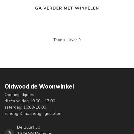
GA VERDER MET WINKELEN
Toon
1
-
0
van 0
Oldwood de Woonwinkel
Openingstijden:
di t/m vrijdag 10:00 - 17:00
zaterdag: 10:00-16:00
zondag & maandag : gesloten
De Buurt 30
1679 GG Midwoud