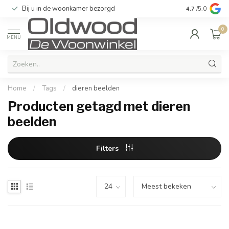
Bij u in de woonkamer bezorgd
Kwaliteit & u
4.7
/5.0
0
MENU
Home
/
Tags
/
dieren beelden
Producten getagd met dieren
beelden
Filters