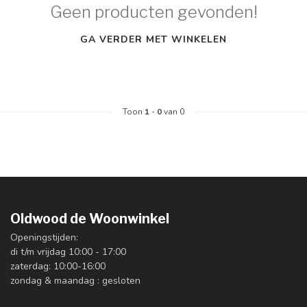
Geen producten gevonden!
GA VERDER MET WINKELEN
Toon
1
-
0
van 0
Oldwood de Woonwinkel
Openingstijden:
di t/m vrijdag 10:00 - 17:00
zaterdag: 10:00-16:00
zondag & maandag : gesloten