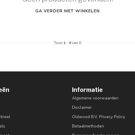
GA VERDER MET WINKELEN
Toon
1
-
0
van 0
eën
Informatie
Algemene voorwaarden
Disclaimer
trieel
Oldwood B.V. Privacy Policy
els
Betaalmethoden