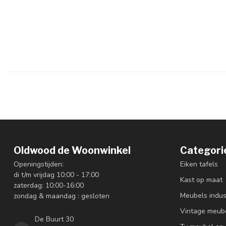
Oldwood de Woonwinkel
Categori
Openingstijden:
Eiken tafels
di t/m vrijdag 10:00 - 17:00
Kast op maat
zaterdag: 10:00-16:00
Meubels indus
zondag & maandag : gesloten
Vintage meub
De Buurt 30