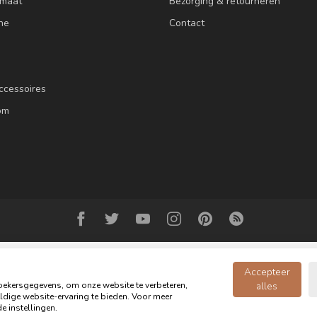
 maat
Bezorging & retourneren
ne
Contact
ccessoires
om
Accepteer
ekersgegevens, om onze website te verbeteren,
alles
dige website-ervaring te bieden. Voor meer
© Copyright 2026 Oldwood de Woonwinkel - Powered by
webshop-service.n
e instellingen.