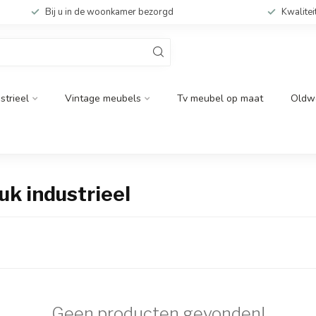
Bij u in de woonkamer bezorgd
Kwalitei
strieel
Vintage meubels
Tv meubel op maat
Oldw
k industrieel
Geen producten gevonden!