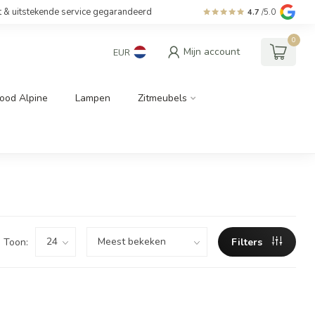
t & uitstekende service gegarandeerd
4.7
/5.0
0
Mijn account
EUR
ood Alpine
Lampen
Zitmeubels
Toon:
Filters