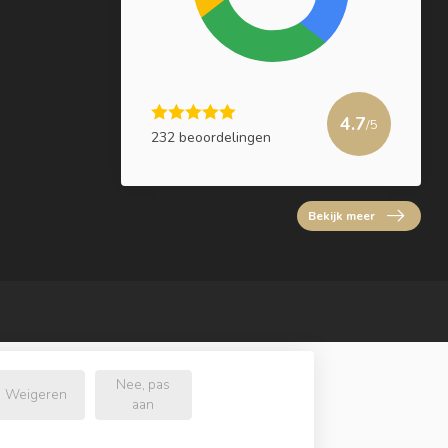
4.7
/5
232 beoordelingen
Bekijk meer
Nee, pas
Weigeren
aan
l