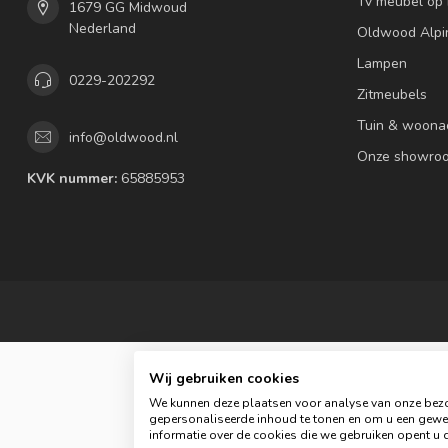
Tv meubel op
1679 GG Midwoud
Nederland
Oldwood Alpi
Lampen
0229-202292
Zitmeubels
Tuin & woona
info@oldwood.nl
Onze showro
KVK nummer:
65885953
Wij gebruiken cookies
We kunnen deze plaatsen voor analyse van onze bezo
gepersonaliseerde inhoud te tonen en om u een gewel
informatie over de cookies die we gebruiken opent u d