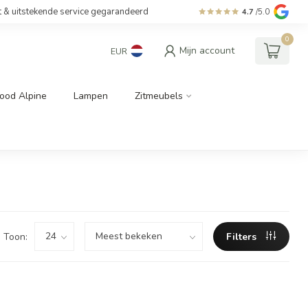
t & uitstekende service gegarandeerd
4.7
/5.0
0
Mijn account
EUR
ood Alpine
Lampen
Zitmeubels
Toon:
Filters