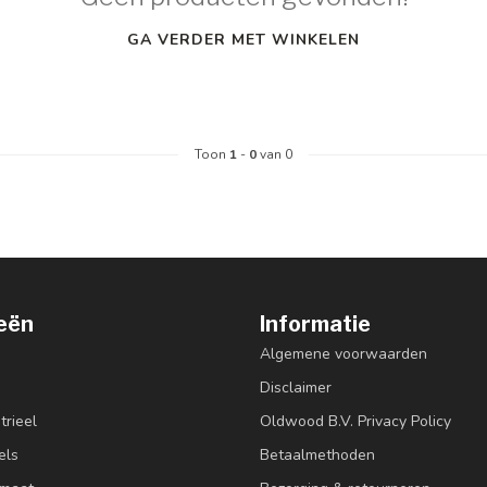
GA VERDER MET WINKELEN
Toon
1
-
0
van 0
eën
Informatie
Algemene voorwaarden
Disclaimer
trieel
Oldwood B.V. Privacy Policy
els
Betaalmethoden