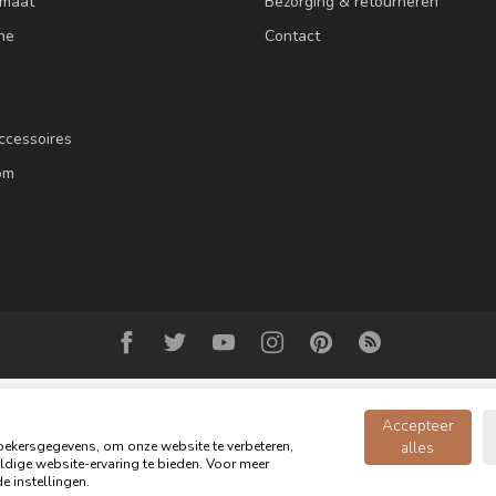
 maat
Bezorging & retourneren
ne
Contact
ccessoires
om
Accepteer
ekersgegevens, om onze website te verbeteren,
alles
dige website-ervaring te bieden. Voor meer
© Copyright 2026 Oldwood de Woonwinkel - Powered by
webshop-service.n
e instellingen.