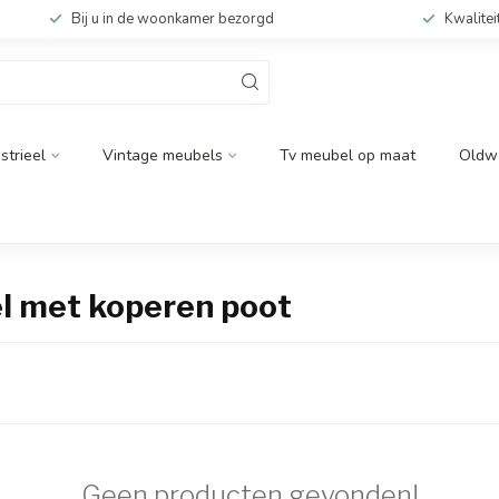
Bij u in de woonkamer bezorgd
Kwalitei
strieel
Vintage meubels
Tv meubel op maat
Oldw
l met koperen poot
Geen producten gevonden!