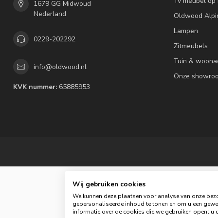
Tv meubel op
1679 GG Midwoud
Nederland
Oldwood Alpi
Lampen
0229-202292
Zitmeubels
Tuin & woona
info@oldwood.nl
Onze showro
KVK nummer:
65885953
Wij gebruiken cookies
We kunnen deze plaatsen voor analyse van onze bezo
gepersonaliseerde inhoud te tonen en om u een gewel
informatie over de cookies die we gebruiken opent u d