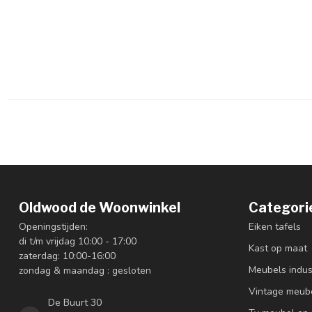
Oldwood de Woonwinkel
Categori
Openingstijden:
Eiken tafels
di t/m vrijdag 10:00 - 17:00
Kast op maat
zaterdag: 10:00-16:00
Meubels indus
zondag & maandag : gesloten
Vintage meub
De Buurt 30