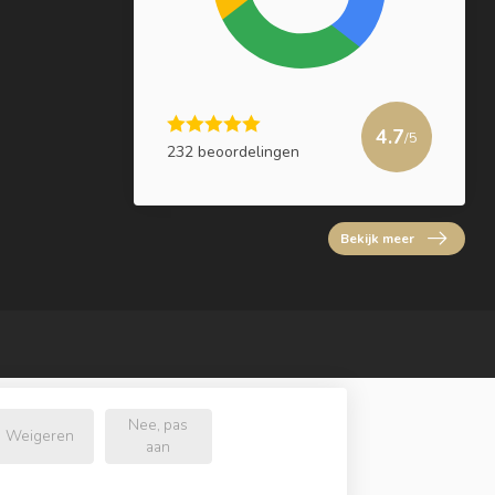
4.7
/5
232 beoordelingen
Bekijk meer
Nee, pas
Weigeren
aan
l