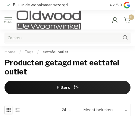
Bij u in de woonkamer bezorgd
Kwaliteit & u
4.7
/5.0
0
MENU
Home
/
Tags
/
eettafel outlet
Producten getagd met eettafel
outlet
Filters