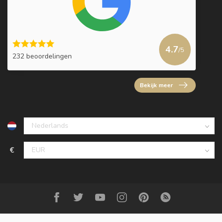
4.7
/5
232 beoordelingen
Bekijk meer
€