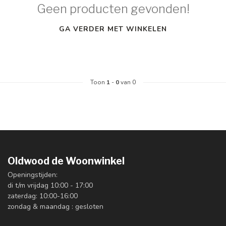
Geen producten gevonden!
GA VERDER MET WINKELEN
Toon
1
-
0
van 0
Oldwood de Woonwinkel
Openingstijden:
di t/m vrijdag 10:00 - 17:00
zaterdag: 10:00-16:00
zondag & maandag : gesloten