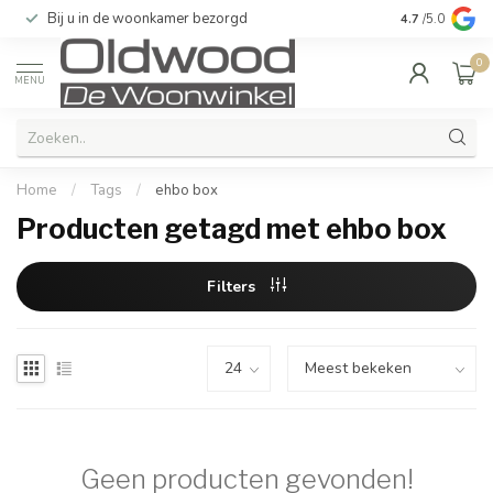
Bij u in de woonkamer bezorgd
Kwaliteit & u
4.7
/5.0
0
MENU
Home
/
Tags
/
ehbo box
Producten getagd met ehbo box
Filters
Geen producten gevonden!