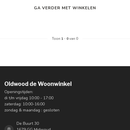
GA VERDER MET WINKELEN
Toon
1
-
0
van 0
Oldwood de Woonwinkel
Openingstijden:
di t/m vrijdag 10:00 - 17:00
zaterdag: 10:00-16:00
zondag & maandag : gesloten
De Buurt 30
1679 GG Midwoud