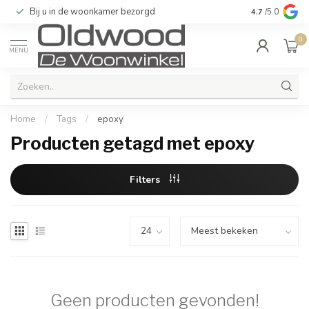
Bij u in de woonkamer bezorgd
Kwaliteit & u
4.7
/5.0
0
MENU
Home
/
Tags
/
epoxy
Producten getagd met epoxy
Filters
Geen producten gevonden!