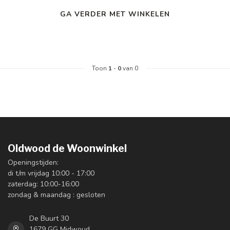
GA VERDER MET WINKELEN
Toon
1
-
0
van 0
Oldwood de Woonwinkel
Openingstijden:
di t/m vrijdag 10:00 - 17:00
zaterdag: 10:00-16:00
zondag & maandag : gesloten
De Buurt 30
1679 GG Midwoud