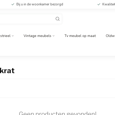
Bij u in de woonkamer bezorgd
Kwalitei
strieel
Vintage meubels
Tv meubel op maat
Oldw
krat
Geen producten gevonden!