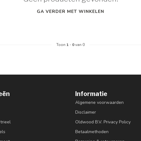
GA VERDER MET WINKELEN
Toon
1
-
0
van 0
eën
Informatie
Algemene voorwaarden
Disclaimer
trieel
Oldwood B.V. Privacy Policy
els
Betaalmethoden