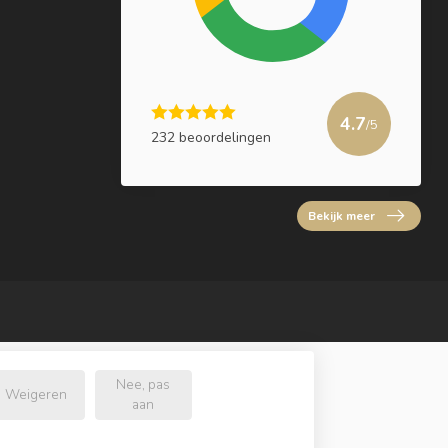
4.7
/5
232 beoordelingen
Bekijk meer
Nee, pas
Weigeren
aan
l