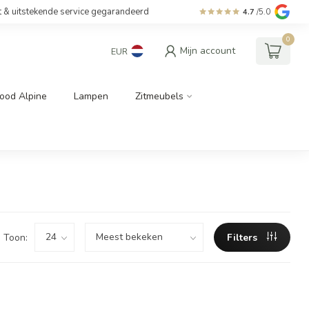
t & uitstekende service gegarandeerd
4.7
/5.0
0
Mijn account
EUR
ood Alpine
Lampen
Zitmeubels
Toon:
Filters