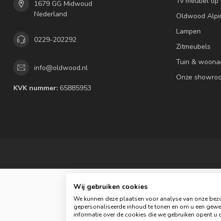
Tv meubel op
1679 GG Midwoud
Nederland
Oldwood Alpi
Lampen
0229-202292
Zitmeubels
Tuin & woona
info@oldwood.nl
Onze showro
KVK nummer:
65885953
Wij gebruiken cookies
We kunnen deze plaatsen voor analyse van onze bezo
gepersonaliseerde inhoud te tonen en om u een gewel
informatie over de cookies die we gebruiken opent u d