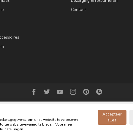
 maat
Bezorging & retourneren
ne
Contact
ccessoires
om
Accepteer
ekersgegevens, om onze website te verbeteren,
alles
dige website-ervaring te bieden. Voor meer
© Copyright 2026 Oldwood de Woonwinkel - Powered by
webshop-service.n
e instellingen.