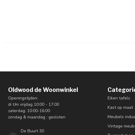
Oldwood de Woonwinkel
Categori
Openingstijden:
Eiken tafels
di t/m vrijdag 10:00 - 17:00
Kast op maat
zaterdag: 10:00-16:00
Meubels indus
zondag & maandag : gesloten
Vintage meub
De Buurt 30