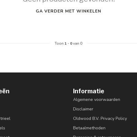
GA VERDER MET WINKELEN
Toon
1
-
0
van 0
eën
Informatie
Algemene voorwaarden
Disclaimer
trieel
Oldwood B.V. Privacy Policy
els
Betaalmethoden