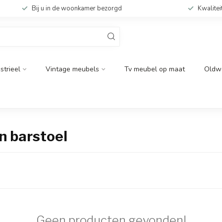
Bij u in de woonkamer bezorgd
Kwalitei
strieel
Vintage meubels
Tv meubel op maat
Oldw
n barstoel
Geen producten gevonden!