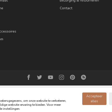
 maat
Bezorging & retourneren
ne
Contact
ccessoires
om
Accepteer
ekersgegevens, om onze website te verbeteren,
alles
dige website-ervaring te bieden. Voor meer
© Copyright 2026 Oldwood de Woonwinkel - Powered by
webshop-service.n
e instellingen.