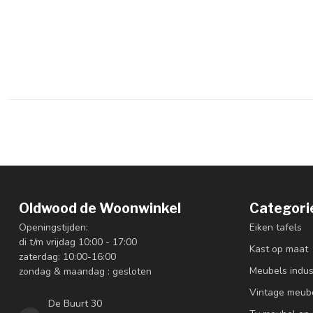
Oldwood de Woonwinkel
Categori
Openingstijden:
Eiken tafels
di t/m vrijdag 10:00 - 17:00
Kast op maat
zaterdag: 10:00-16:00
Meubels indus
zondag & maandag : gesloten
Vintage meub
De Buurt 30