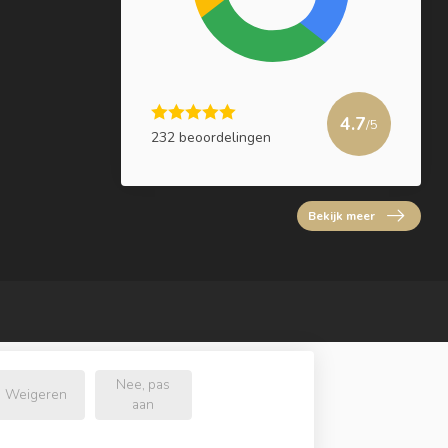
4.7
/5
232 beoordelingen
Bekijk meer
Nee, pas
Weigeren
aan
l