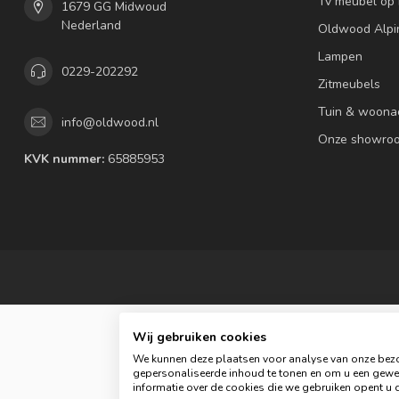
Tv meubel op
1679 GG Midwoud
Nederland
Oldwood Alpi
Lampen
0229-202292
Zitmeubels
Tuin & woona
info@oldwood.nl
Onze showro
KVK nummer:
65885953
Wij gebruiken cookies
We kunnen deze plaatsen voor analyse van onze bezo
gepersonaliseerde inhoud te tonen en om u een gewel
informatie over de cookies die we gebruiken opent u d