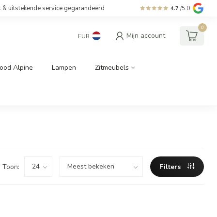
t & uitstekende service gegarandeerd
4.7
/5.0
0
Mijn account
EUR
ood Alpine
Lampen
Zitmeubels
Toon:
Filters