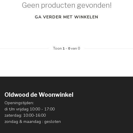
Geen producten gevonden!
GA VERDER MET WINKELEN
Toon
1
-
0
van 0
Oldwood de Woonwinkel
Openingstijden:
di t/m vrijdag 10:00 - 17:00
zaterdag: 10:00-16:00
zondag & maandag : gesloten