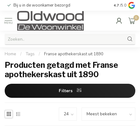
Bij u in de woonkamer bezorgd
Kwaliteit & u
4.7
/5.0
0
MENU
Home
/
Tags
/
Franse apothekerskast uit 1890
Producten getagd met Franse
apothekerskast uit 1890
Filters