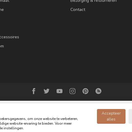
 maat
Bezorging & retourneren
ne
Contact
ccessoires
om
Accepteer
ekersgegevens, om onze website te verbeteren,
alles
dige website-ervaring te bieden. Voor meer
© Copyright 2026 Oldwood de Woonwinkel - Powered by
webshop-service.n
e instellingen.