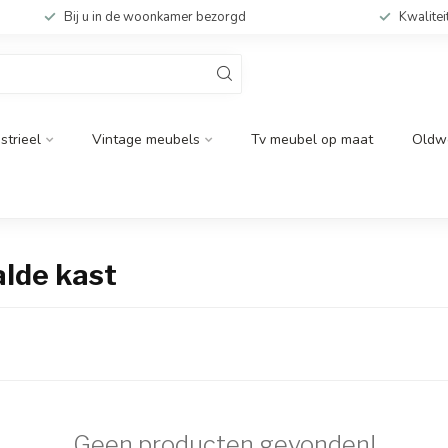
Bij u in de woonkamer bezorgd
Kwalitei
strieel
Vintage meubels
Tv meubel op maat
Oldw
lde kast
Geen producten gevonden!