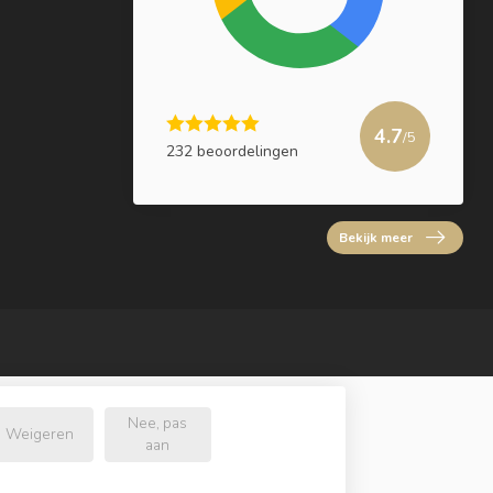
4.7
/5
232 beoordelingen
Bekijk meer
Nee, pas
Weigeren
aan
l