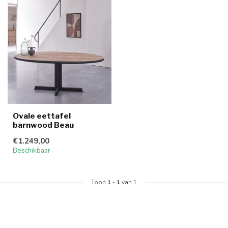
Ovale eettafel
barnwood Beau
€1.249,00
Beschikbaar
Toon
1
-
1
van 1