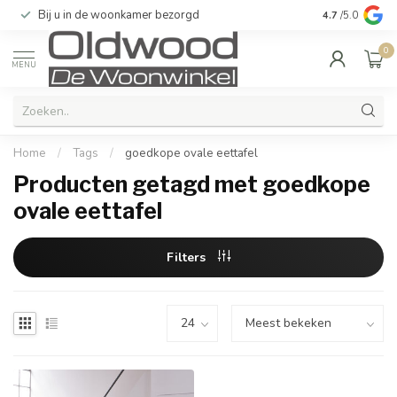
Bij u in de woonkamer bezorgd
Kwaliteit & u
4.7
/5.0
0
MENU
Home
/
Tags
/
goedkope ovale eettafel
Producten getagd met goedkope
ovale eettafel
Filters