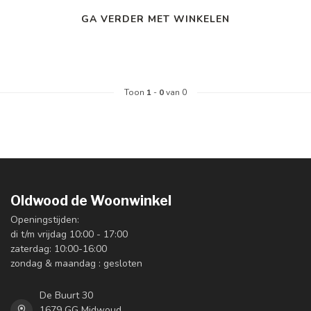
GA VERDER MET WINKELEN
Toon
1
-
0
van 0
Oldwood de Woonwinkel
Openingstijden:
di t/m vrijdag 10:00 - 17:00
zaterdag: 10:00-16:00
zondag & maandag : gesloten
De Buurt 30
1679 GG Midwoud