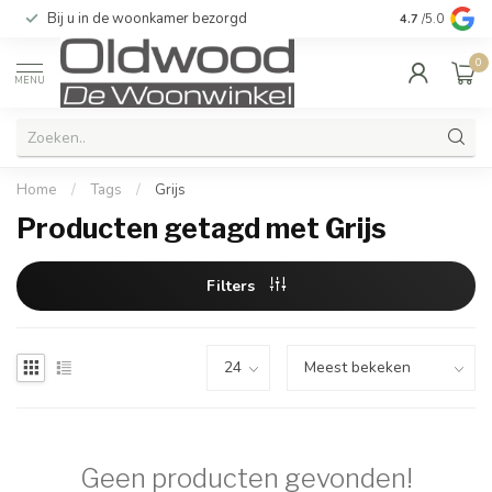
Bij u in de woonkamer bezorgd
Kwaliteit & u
4.7
/5.0
0
MENU
Home
/
Tags
/
Grijs
Producten getagd met Grijs
Filters
Geen producten gevonden!