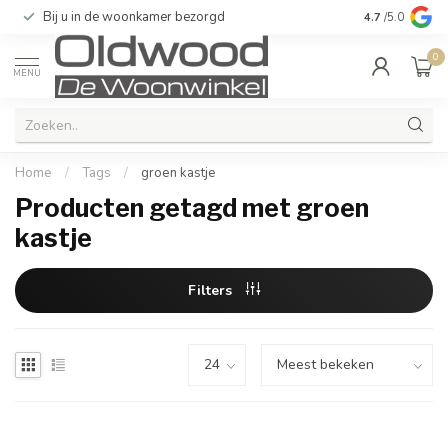
Bij u in de woonkamer bezorgd
Kwaliteit & u
4.7
/5.0
0
MENU
Home
/
Tags
/
groen kastje
Producten getagd met groen
kastje
Filters