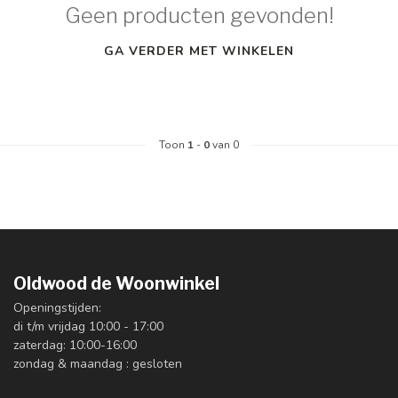
Geen producten gevonden!
GA VERDER MET WINKELEN
Toon
1
-
0
van 0
Oldwood de Woonwinkel
Openingstijden:
di t/m vrijdag 10:00 - 17:00
zaterdag: 10:00-16:00
zondag & maandag : gesloten