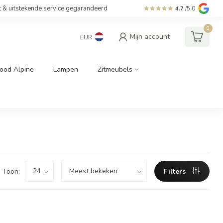
t & uitstekende service gegarandeerd
4.7
/5.0
0
Mijn account
EUR
ood Alpine
Lampen
Zitmeubels
Toon:
Filters