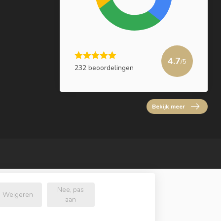
4.7
/5
232 beoordelingen
Bekijk meer
Nee, pas
Weigeren
aan
l