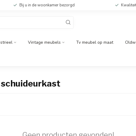
Bij u in de woonkamer bezorgd
Kwalitei
strieel
Vintage meubels
Tv meubel op maat
Oldw
 schuideurkast
Geen producten gevonden!