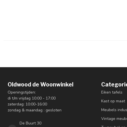
Oldwood de Woonwinkel
Categori
Openingstijden:
Eiken tafels
di t/m vrijdag 10:00 - 17:00
Kast op maat
zaterdag: 10:00-16:00
Meubels indus
zondag & maandag : gesloten
Vintage meub
De Buurt 30