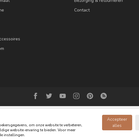
 maat
Bezorging & retourneren
ne
Contact
ccessoires
om
Accepteer
ekersgegevens, om onze website te verbeteren,
alles
dige website-ervaring te bieden. Voor meer
© Copyright 2026 Oldwood de Woonwinkel - Powered by
webshop-service.n
e instellingen.