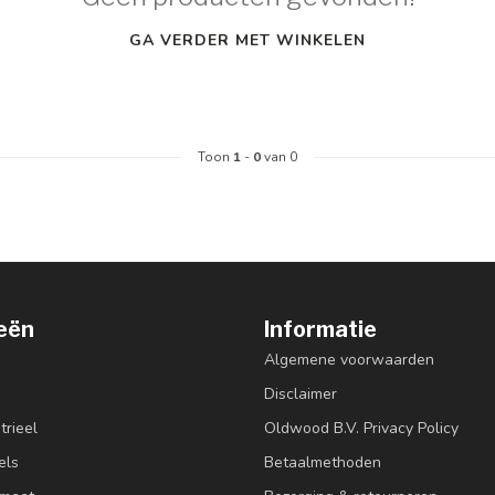
GA VERDER MET WINKELEN
Toon
1
-
0
van 0
eën
Informatie
Algemene voorwaarden
Disclaimer
trieel
Oldwood B.V. Privacy Policy
els
Betaalmethoden