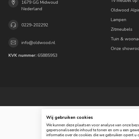
Tv meubel op
1679 GG Midwoud
Nederland
Oldwood Alpi
Lampen
0229-202292
Zitmeubels
Tuin & woona
info@oldwood.nl
Onze showro
KVK nummer:
65885953
Wij gebruiken cookies
We kunnen deze plaatsen voor analyse van onze bezo
gepersonaliseerde inhoud te tonen en om u een gewel
informatie over de cookies die we gebruiken opent u d