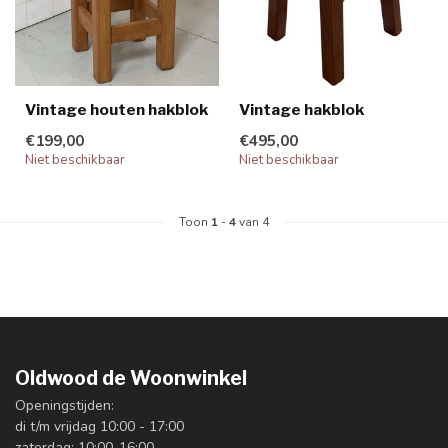
Vintage houten hakblok
Vintage hakblok
€199,00
€495,00
Niet beschikbaar
Niet beschikbaar
Toon
1
-
4
van 4
Oldwood de Woonwinkel
Openingstijden:
di t/m vrijdag 10:00 - 17:00
zaterdag: 10:00-16:00