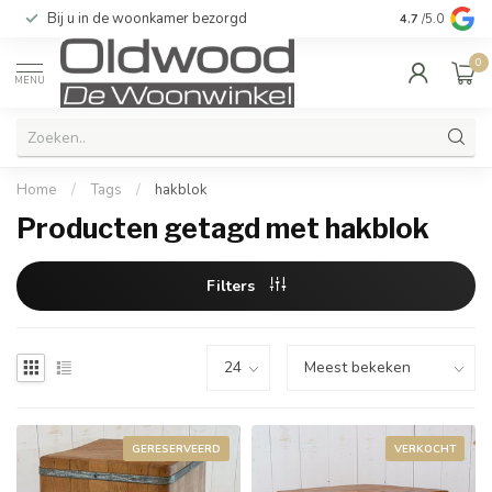
Bij u in de woonkamer bezorgd
Kwaliteit & u
4.7
/5.0
0
MENU
Home
/
Tags
/
hakblok
Producten getagd met hakblok
Filters
GERESERVEERD
VERKOCHT