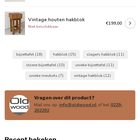
Vintage houten hakblok
€199,00
Niet beschikbaar
bijzettafel
(18)
hakblok
(15)
slagers hakblok
(11)
stoere bijzettafel
(10)
unieke bijzettafel
(11)
unieke meubels
(7)
vintage hakblok
(12)
Vragen over dit product?
Mail ons op:
info@oldwood.nl
of bel
0229-
202292
.
Recent bekeken