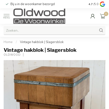
Bij u in de woonkamer bezorgd
Kwaliteit & u
4.7
/5.0
0
MENU
Home
/
Vintage hakblok | Slagersblok
Vintage hakblok | Slagersblok
OLDWOOD