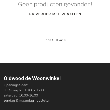
Geen producten gevonden!
GA VERDER MET WINKELEN
Toon
1
-
0
van 0
Oldwood de Woonwinkel
Openingstijden:
di t/m vrijdag 10:00 - 17:00
zaterdag: 10:00-16:00
zondag & maandag : gesloten