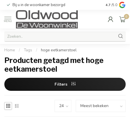
Bij u in de woonkamer bezorgd
Kwaliteit & u
4.7
/5.0
0
MENU
Home
/
Tags
/
hoge eetkamerstoel
Producten getagd met hoge
eetkamerstoel
Filters