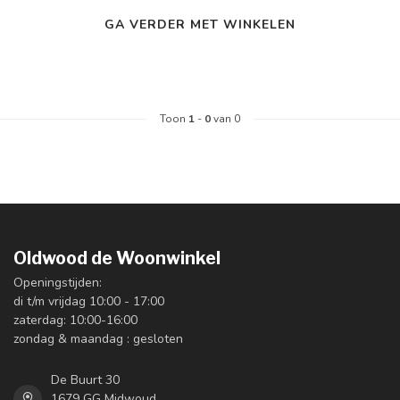
GA VERDER MET WINKELEN
Toon
1
-
0
van 0
Oldwood de Woonwinkel
Openingstijden:
di t/m vrijdag 10:00 - 17:00
zaterdag: 10:00-16:00
zondag & maandag : gesloten
De Buurt 30
1679 GG Midwoud