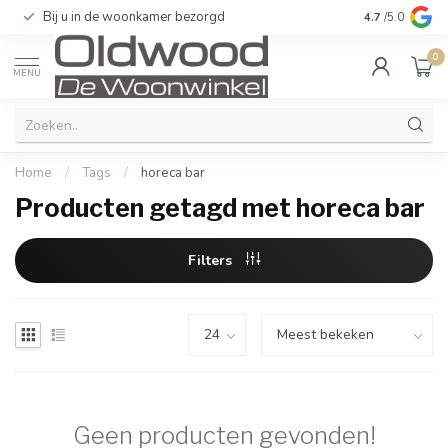
Bij u in de woonkamer bezorgd
Kwaliteit & u
4.7
/5.0
0
MENU
Home
/
Tags
/
horeca bar
Producten getagd met horeca bar
Filters
Geen producten gevonden!