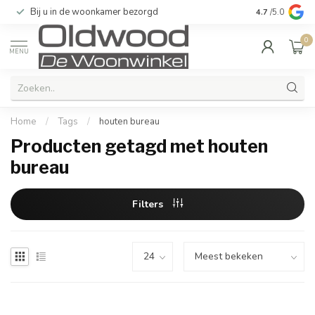
Bij u in de woonkamer bezorgd
Kwaliteit & u
4.7
/5.0
0
MENU
Home
/
Tags
/
houten bureau
Producten getagd met houten
bureau
Filters