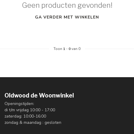
Geen producten gevonden!
GA VERDER MET WINKELEN
Toon
1
-
0
van 0
Oldwood de Woonwinkel
Openingstijden:
di t/m vrijdag 10:00 - 17:00
zaterdag: 10:00-16:00
zondag & maandag : gesloten