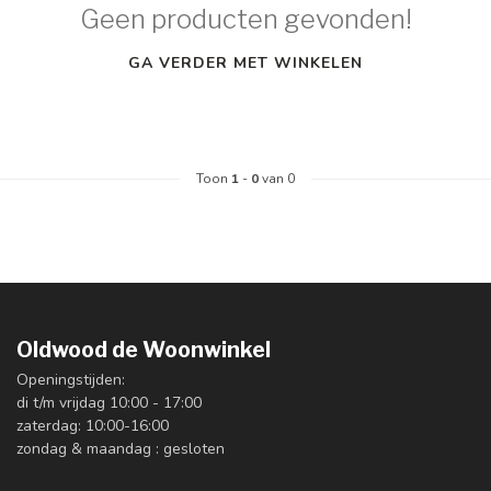
Geen producten gevonden!
GA VERDER MET WINKELEN
Toon
1
-
0
van 0
Oldwood de Woonwinkel
Openingstijden:
di t/m vrijdag 10:00 - 17:00
zaterdag: 10:00-16:00
zondag & maandag : gesloten