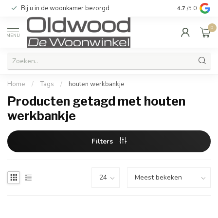
Bij u in de woonkamer bezorgd
Kwaliteit & u
4.7
/5.0
0
MENU
Home
/
Tags
/
houten werkbankje
Producten getagd met houten
werkbankje
Filters