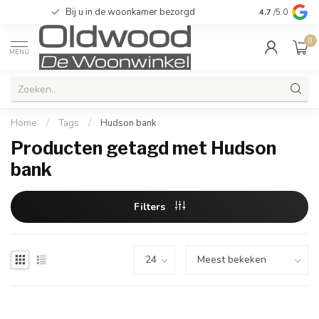
Unieke maatwerk producten
Bij u in de woonka
4.7
/5.0
0
MENU
Home
/
Tags
/
Hudson bank
Producten getagd met Hudson
bank
Filters