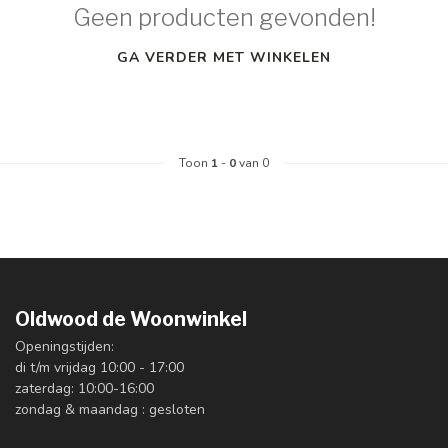
Geen producten gevonden!
GA VERDER MET WINKELEN
Toon
1
-
0
van 0
Oldwood de Woonwinkel
Openingstijden:
di t/m vrijdag 10:00 - 17:00
zaterdag: 10:00-16:00
zondag & maandag : gesloten