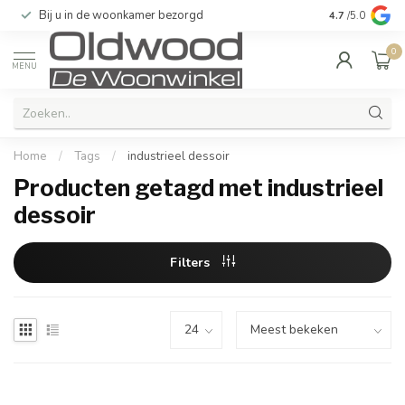
Bij u in de woonkamer bezorgd
Kwaliteit & u
4.7
/5.0
0
MENU
Home
/
Tags
/
industrieel dessoir
Producten getagd met industrieel
dessoir
Filters