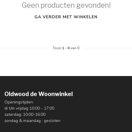
Geen producten gevonden!
GA VERDER MET WINKELEN
Toon
1
-
0
van 0
Oldwood de Woonwinkel
Openingstijden:
di t/m vrijdag 10:00 - 17:00
zaterdag: 10:00-16:00
zondag & maandag : gesloten