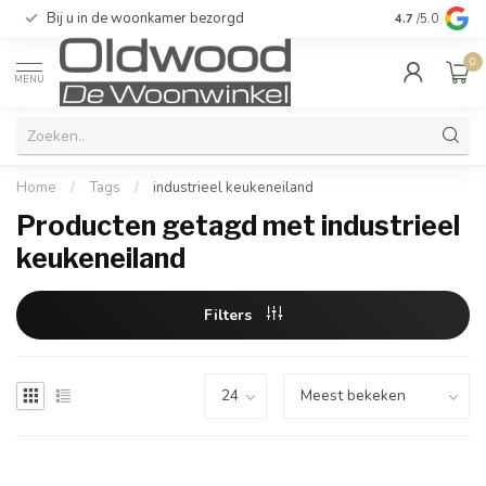
Bij u in de woonkamer bezorgd
Kwaliteit & u
4.7
/5.0
0
MENU
Home
/
Tags
/
industrieel keukeneiland
Producten getagd met industrieel
keukeneiland
Filters