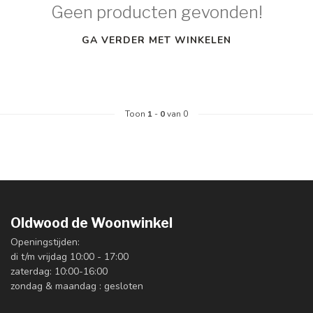
Geen producten gevonden!
GA VERDER MET WINKELEN
Toon
1
-
0
van 0
Oldwood de Woonwinkel
Openingstijden:
di t/m vrijdag 10:00 - 17:00
zaterdag: 10:00-16:00
zondag & maandag : gesloten