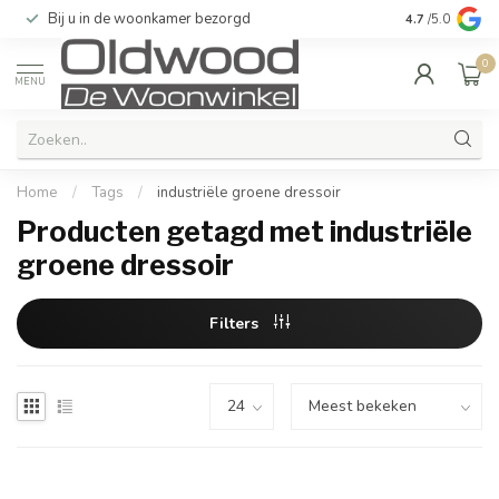
Bij u in de woonkamer bezorgd
Kwaliteit & u
4.7
/5.0
0
MENU
Home
/
Tags
/
industriële groene dressoir
Producten getagd met industriële
groene dressoir
Filters