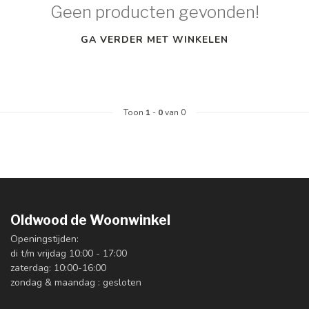
Geen producten gevonden!
GA VERDER MET WINKELEN
Toon
1
-
0
van 0
Oldwood de Woonwinkel
Openingstijden:
di t/m vrijdag 10:00 - 17:00
zaterdag: 10:00-16:00
zondag & maandag : gesloten