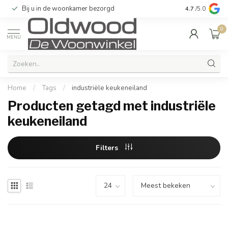
Bij u in de woonkamer bezorgd
Kwaliteit & u
4.7
/5.0
0
MENU
Home
/
Tags
/
industriële keukeneiland
Producten getagd met industriële
keukeneiland
Filters