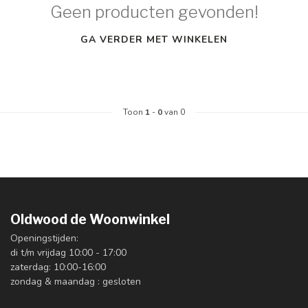
Geen producten gevonden!
GA VERDER MET WINKELEN
Toon
1
-
0
van 0
Oldwood de Woonwinkel
Openingstijden:
di t/m vrijdag 10:00 - 17:00
zaterdag: 10:00-16:00
zondag & maandag : gesloten