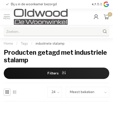
Bij u in de woonkamer bezorgd
Kwaliteit & u
4.7
/5.0
0
MENU
Home
/
Tags
/
industriele stalamp
Producten getagd met industriele
stalamp
Filters