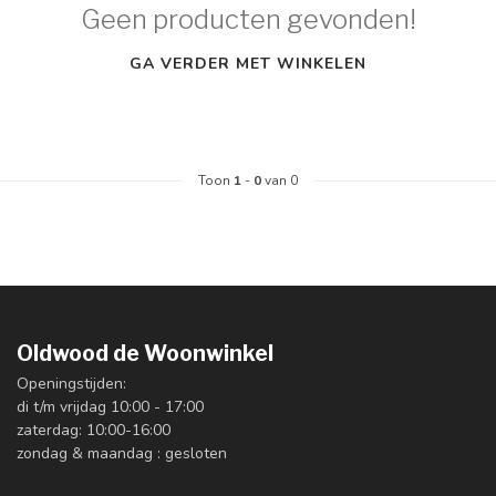
Geen producten gevonden!
GA VERDER MET WINKELEN
Toon
1
-
0
van 0
Oldwood de Woonwinkel
Openingstijden:
di t/m vrijdag 10:00 - 17:00
zaterdag: 10:00-16:00
zondag & maandag : gesloten