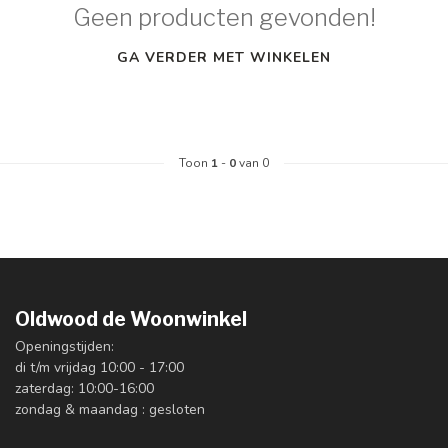
Geen producten gevonden!
GA VERDER MET WINKELEN
Toon
1
-
0
van 0
Oldwood de Woonwinkel
Openingstijden:
di t/m vrijdag 10:00 - 17:00
zaterdag: 10:00-16:00
zondag & maandag : gesloten