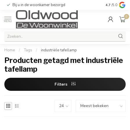
Bij u in de woonkamer bezorgd
Kwaliteit & u
4.7
/5.0
0
MENU
Home
/
Tags
/
industriële tafellamp
Producten getagd met industriële
tafellamp
Filters